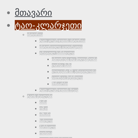
მთავარი
ტაო-კლარჯეთი
ისტორია
ტაო-კლარჯეთის ისტორია
ისტორიული გეოგრაფია
გრიგოლ ხანძთელი
ცხოვრება და მოღვაწეობა
ღირსი მამა
ლოცვანი წმ. გრიგოლისა
გიორგი მერჩული
შინაარსი
ტაო-კლარჯეთის რუკა
ტაოს ძეგლები
ბანა
ოშკი
იშხანი
ხახული
პარხალი
ოთხთა