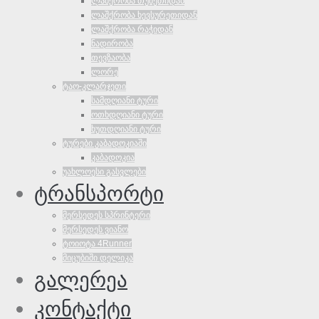
ლაშქრობა თუშეთიდან
ლაშქრობა ხევსურეთიდან
ლაშქრობა რაჭიდან
ნადირობა
თევზაობა
ლორე
ტაო-კლარჯეთი
სამდღიანი ტური
ოთხდღიანი ტური
ხუთდღიანი ტური
ტურები კაბადოკიაში
კაბადოკია
უახლოესი გასვლები
ტრანსპორტი
მერსედეს სპრინტერი
მერსედეს ვიანო
ტოიოტა 4Runner
მიცუბიში დელიკა
გალერეა
კონტაქტი