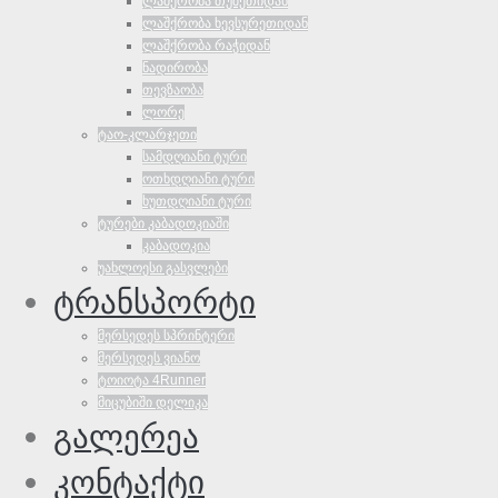
ლაშქრობა თუშეთიდან
ლაშქრობა ხევსურეთიდან
ლაშქრობა რაჭიდან
ნადირობა
თევზაობა
ლორე
ტაო-კლარჯეთი
სამდღიანი ტური
ოთხდღიანი ტური
ხუთდღიანი ტური
ტურები კაბადოკიაში
კაბადოკია
უახლოესი გასვლები
ტრანსპორტი
მერსედეს სპრინტერი
მერსედეს ვიანო
ტოიოტა 4Runner
მიცუბიში დელიკა
გალერეა
კონტაქტი