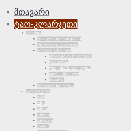
მთავარი
ტაო-კლარჯეთი
ისტორია
ტაო-კლარჯეთის ისტორია
ისტორიული გეოგრაფია
გრიგოლ ხანძთელი
ცხოვრება და მოღვაწეობა
ღირსი მამა
ლოცვანი წმ. გრიგოლისა
გიორგი მერჩული
შინაარსი
ტაო-კლარჯეთის რუკა
ტაოს ძეგლები
ბანა
ოშკი
იშხანი
ხახული
პარხალი
ოთხთა