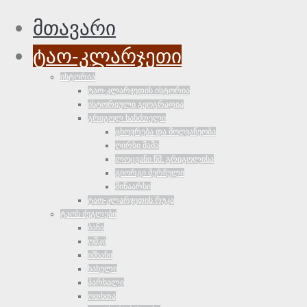
მთავარი
ტაო-კლარჯეთი
ისტორია
ტაო-კლარჯეთის ისტორია
ისტორიული გეოგრაფია
გრიგოლ ხანძთელი
ცხოვრება და მოღვაწეობა
ღირსი მამა
ლოცვანი წმ. გრიგოლისა
გიორგი მერჩული
შინაარსი
ტაო-კლარჯეთის რუკა
ტაოს ძეგლები
ბანა
ოშკი
იშხანი
ხახული
პარხალი
ოთხთა