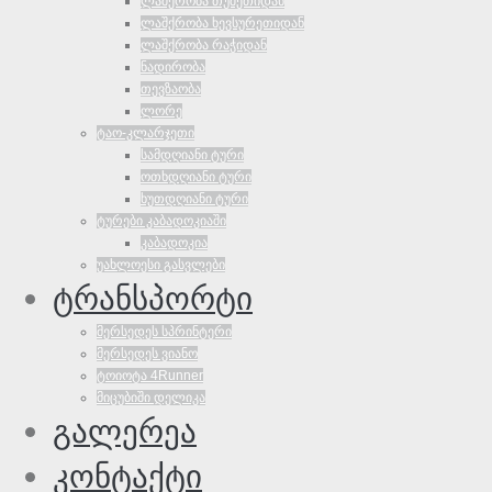
ლაშქრობა თუშეთიდან
ლაშქრობა ხევსურეთიდან
ლაშქრობა რაჭიდან
ნადირობა
თევზაობა
ლორე
ტაო-კლარჯეთი
სამდღიანი ტური
ოთხდღიანი ტური
ხუთდღიანი ტური
ტურები კაბადოკიაში
კაბადოკია
უახლოესი გასვლები
ტრანსპორტი
მერსედეს სპრინტერი
მერსედეს ვიანო
ტოიოტა 4Runner
მიცუბიში დელიკა
გალერეა
კონტაქტი